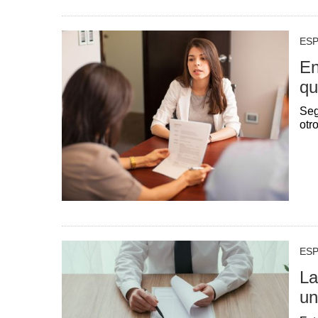
ESP
En
qu
Seg
otr
ESP
La
un