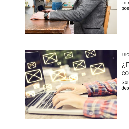
com
pos
TIP
¿P
co
Sol
des