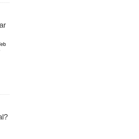
ar
Web
o
al?