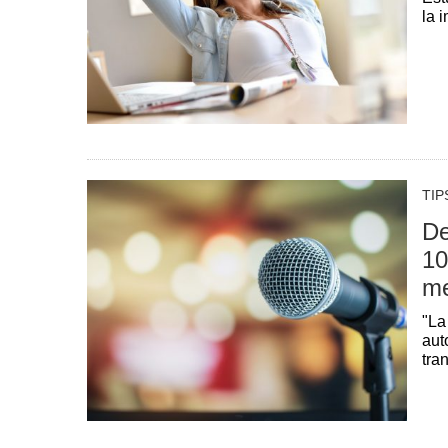
la 
TIP
De
10
me
"La
aut
tra