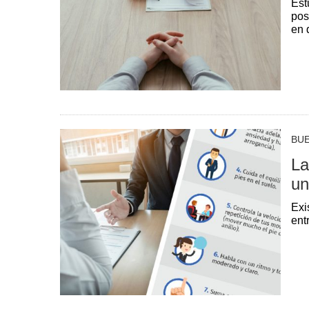
Est
pos
en 
BU
La
un
Exi
ent