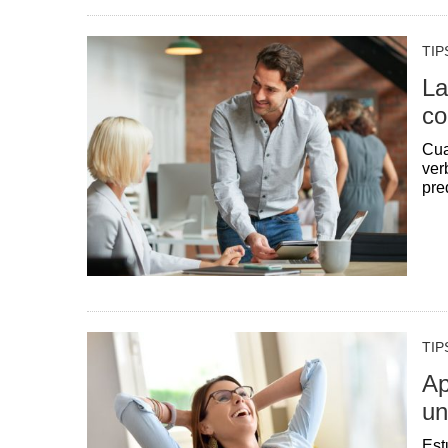
TIP
La
co
Cua
ver
pre
TIP
Ap
un
Est