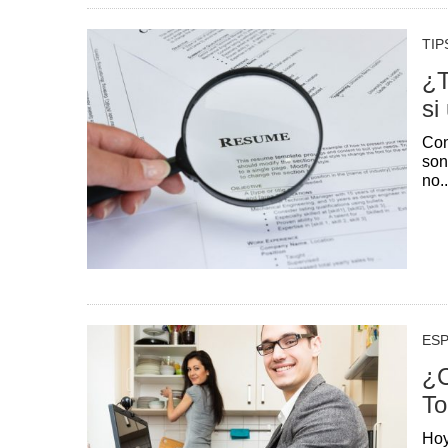
TIP
¿T
si
Con
son
no..
ESP
¿C
To
Hoy