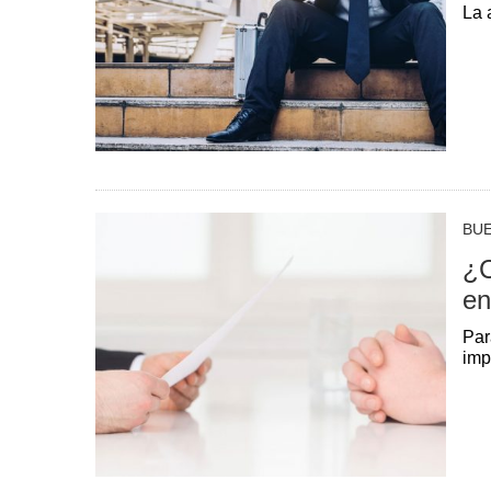
La 
BU
¿C
en
Par
imp