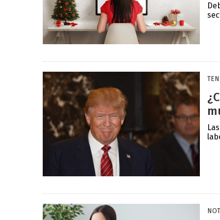
Deb
sec
TEN
¿C
mu
Las
lab
NOT