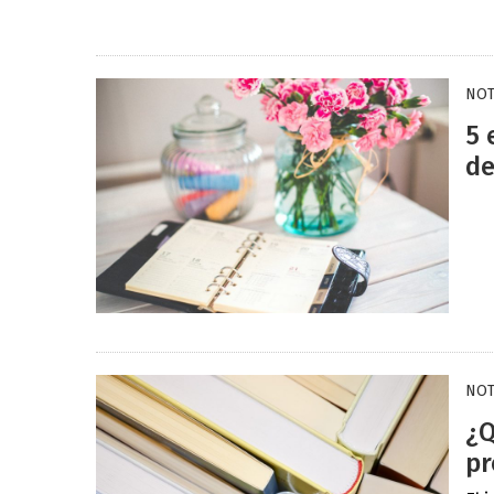
NOT
5 
de
NOT
¿Q
pr