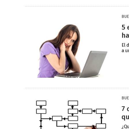
BUE
5 
ha
El 
a u
BUE
7 
qu
¿Qu