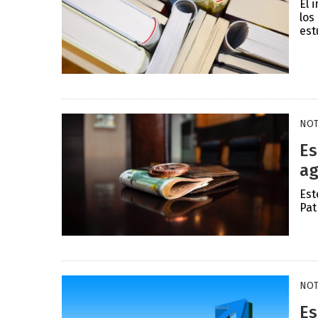
El 
los
est
NOT
Es
ag
Est
Pat
NOT
Es