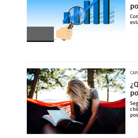
po
Con
est
CAP
¿Q
po
Seg
chi
pos