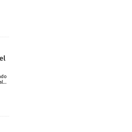
el
ndo
...