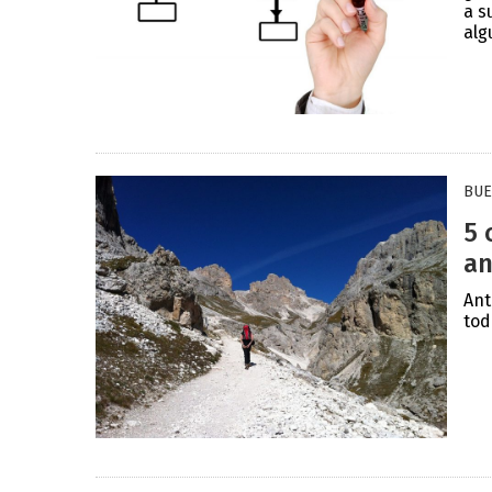
a s
alg
BUE
5 
an
Ant
tod