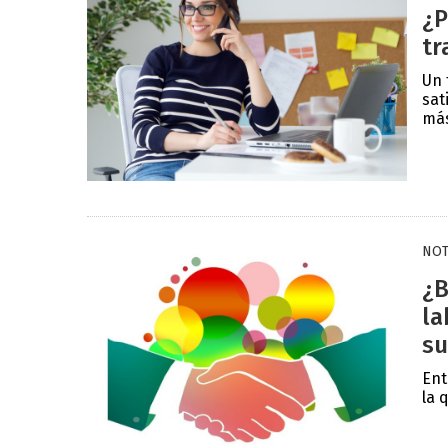
¿P
tr
Un 
sat
más
NOT
¿B
la
su
Ent
la 