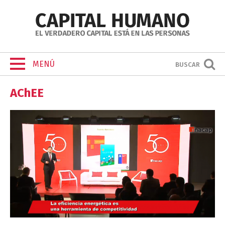
MENÚ
BUSCAR
AChEE