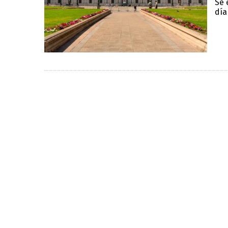
Se 
día