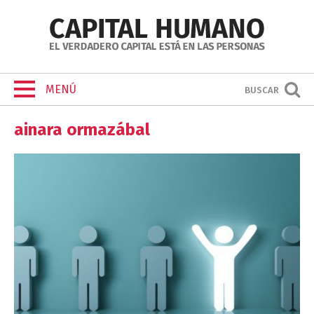
MENÚ
BUSCAR
ainara ormazábal