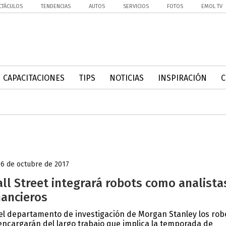
CTÁCULOS
TENDENCIAS
AUTOS
SERVICIOS
FOTOS
EMOL TV
CAPACITACIONES
TIPS
NOTICIAS
INSPIRACIÓN
16 de octubre de 2017
ll Street integrará robots como analista
nancieros
el departamento de investigación de Morgan Stanley los rob
encargarán del largo trabajo que implica la temporada de