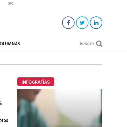
360
COLUMNAS
BUSCAR
INFOGRAFÍAS
s
otos