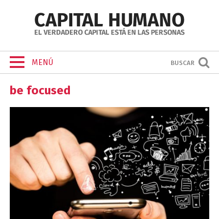
MENÚ
BUSCAR
be focused