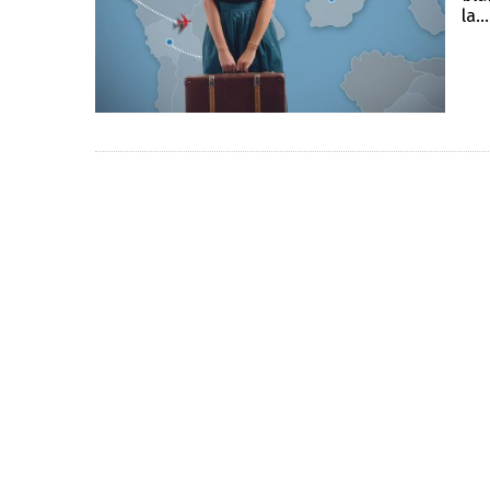
la...