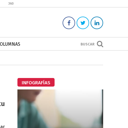
360
COLUMNAS
BUSCAR
INFOGRAFÍAS
tu
zar