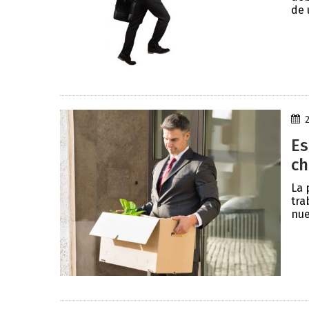
de 
Es
ch
La 
tra
nue