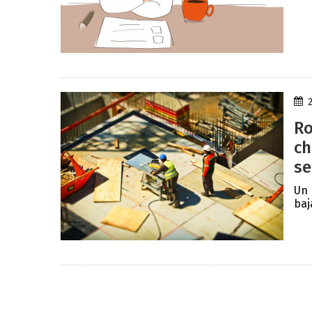
Ro
ch
se
Un 
baj