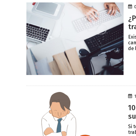
¿P
tr
Exi
cam
de l
10
su
Si 
tra