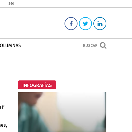
360
COLUMNAS
BUSCAR
INFOGRAFÍAS
or
nes,