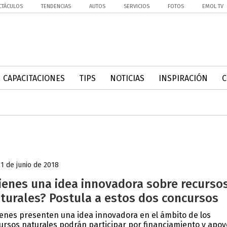
CTÁCULOS
TENDENCIAS
AUTOS
SERVICIOS
FOTOS
EMOL TV
CAPACITACIONES
TIPS
NOTICIAS
INSPIRACIÓN
11 de junio de 2018
ienes una idea innovadora sobre recurso
turales? Postula a estos dos concursos
enes presenten una idea innovadora en el ámbito de los
ursos naturales podrán participar por financiamiento y apoy