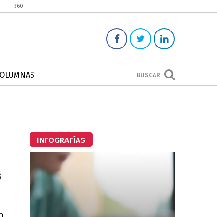
360
COLUMNAS
BUSCAR
INFOGRAFÍAS
s
o