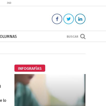
360
COLUMNAS
BUSCAR
INFOGRAFÍAS
n
e lo