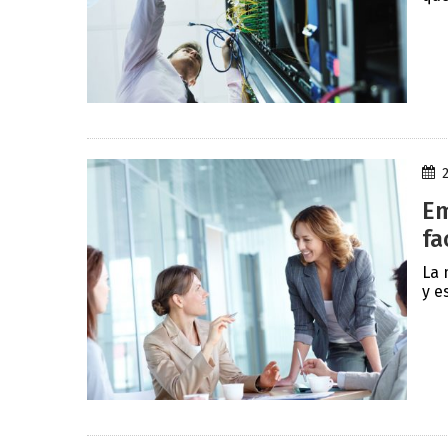
Em
fa
La 
y e