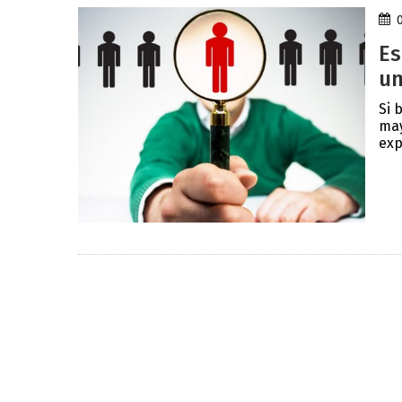
Es
un
Si 
may
exp