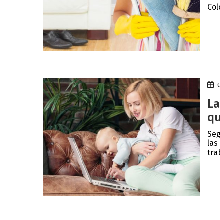
Col
La
qu
Seg
las
trab