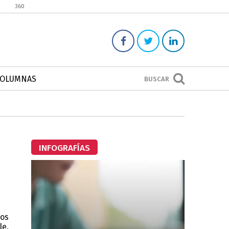
360
COLUMNAS
BUSCAR
INFOGRAFÍAS
ños
le,