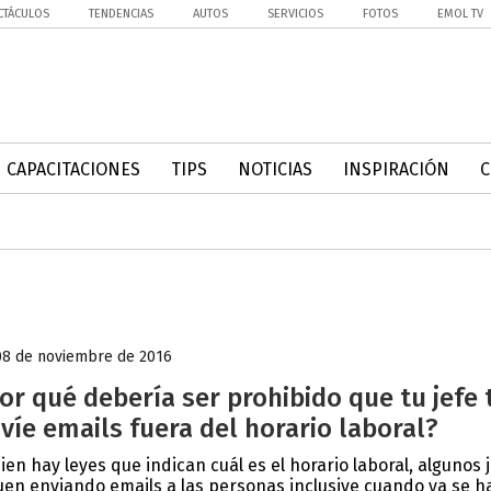
CTÁCULOS
TENDENCIAS
AUTOS
SERVICIOS
FOTOS
EMOL TV
CAPACITACIONES
TIPS
NOTICIAS
INSPIRACIÓN
08 de noviembre de 2016
or qué debería ser prohibido que tu jefe 
víe emails fuera del horario laboral?
bien hay leyes que indican cuál es el horario laboral, algunos 
uen enviando emails a las personas inclusive cuando ya se h