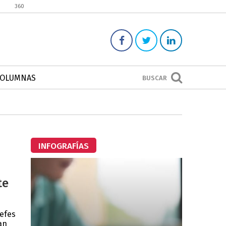
360
COLUMNAS
BUSCAR
INFOGRAFÍAS
te
jefes
an