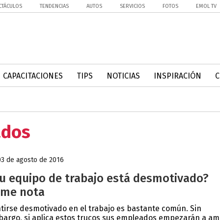
CTÁCULOS
TENDENCIAS
AUTOS
SERVICIOS
FOTOS
EMOL TV
CAPACITACIONES
TIPS
NOTICIAS
INSPIRACIÓN
ados
03 de agosto de 2016
u equipo de trabajo está desmotivado?
me nota
tirse desmotivado en el trabajo es bastante común. Sin
argo, si aplica estos trucos sus empleados empezarán a am