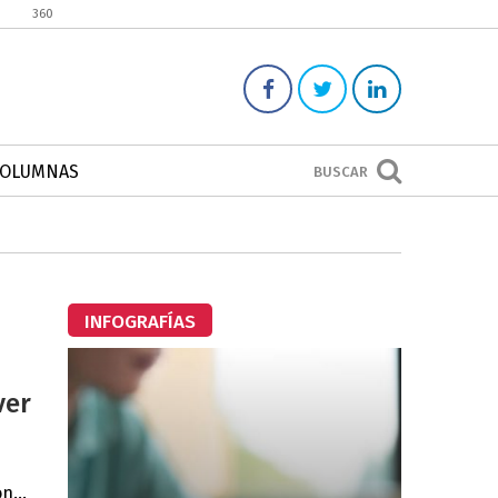
360
COLUMNAS
BUSCAR
INFOGRAFÍAS
ver
n...