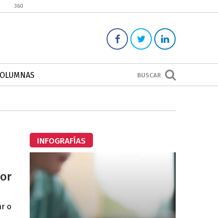
360
COLUMNAS
BUSCAR
INFOGRAFÍAS
por
ar o