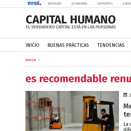
NOTICIAS
ECONOMÍA
DEPORTES
ESPE
INICIO
BUENAS PRÁCTICAS
TENDENCIAS
Inicio
es recomendable renun
Me
te
La 
dif