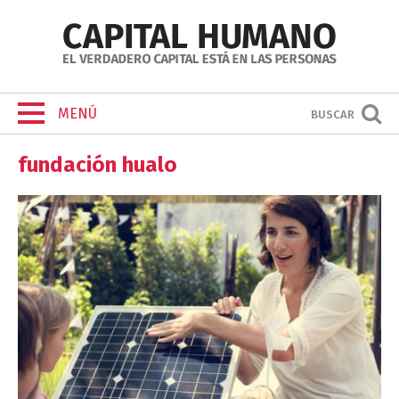
MENÚ
BUSCAR
fundación hualo