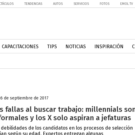
CTÁCULOS
TENDENCIAS
AUTOS
SERVICIOS
FOTOS
EMOL TV
CAPACITACIONES
TIPS
NOTICIAS
INSPIRACIÓN
26 de septiembre de 2017
s fallas al buscar trabajo: millennials so
formales y los X solo aspiran a jefaturas
 debilidades de los candidatos en los procesos de selección
ían según su edad. Expertos entregan algunas