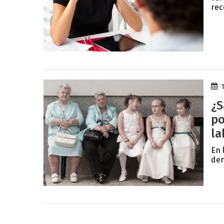
rec
¿S
po
la
En 
den