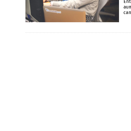
Ent
aum
can