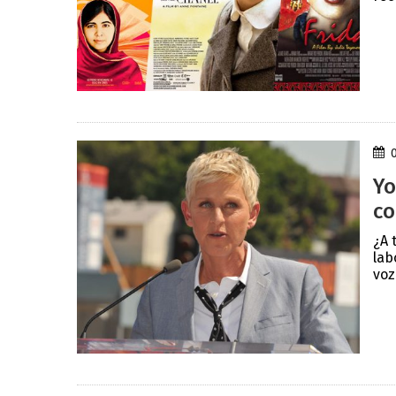
Yo
co
¿A 
lab
voz