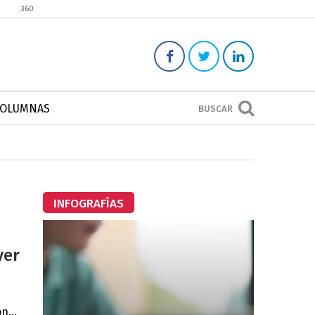
360
COLUMNAS
BUSCAR
INFOGRAFÍAS
ver
n...