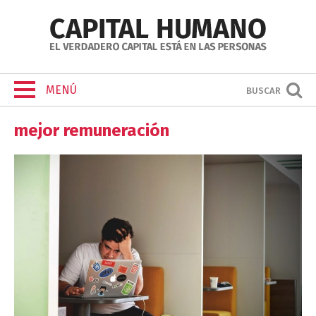
MENÚ
BUSCAR
mejor remuneración