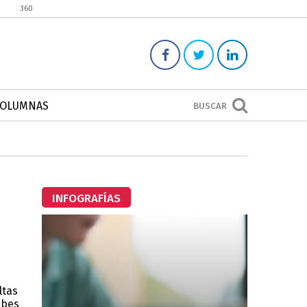
360
COLUMNAS
BUSCAR
INFOGRAFÍAS
ltas
abes