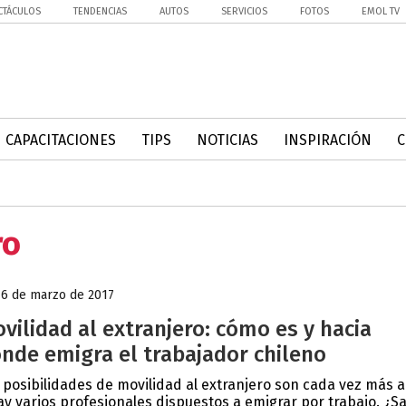
CTÁCULOS
TENDENCIAS
AUTOS
SERVICIOS
FOTOS
EMOL TV
CAPACITACIONES
TIPS
NOTICIAS
INSPIRACIÓN
ro
16 de marzo de 2017
vilidad al extranjero: cómo es y hacia
nde emigra el trabajador chileno
 posibilidades de movilidad al extranjero son cada vez más a
ay varios profesionales dispuestos a emigrar por trabajo. ¿S