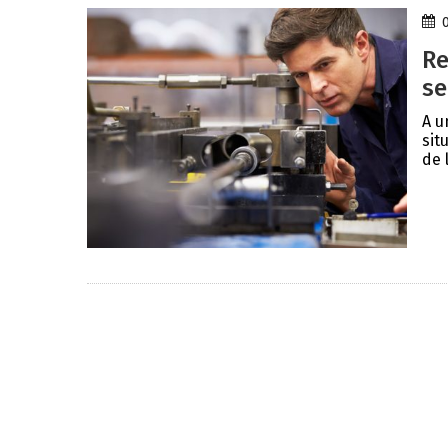
Re
se
A u
sit
de 