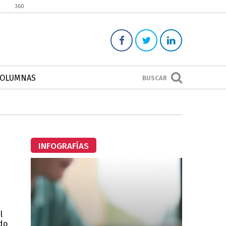
360
COLUMNAS
BUSCAR
INFOGRAFÍAS
l
do