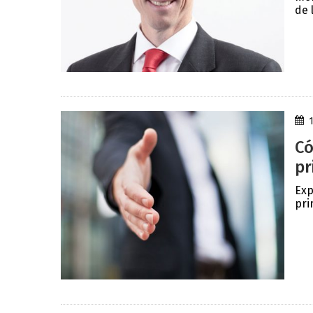
de 
Có
pr
Exp
pri