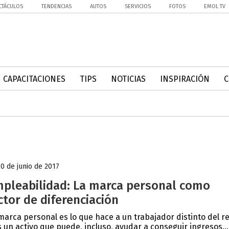
CTÁCULOS
TENDENCIAS
AUTOS
SERVICIOS
FOTOS
EMOL TV
CAPACITACIONES
TIPS
NOTICIAS
INSPIRACIÓN
20 de junio de 2017
pleabilidad: La marca personal como
ctor de diferenciación
marca personal es lo que hace a un trabajador distinto del r
s un activo que puede, incluso, ayudar a conseguir ingresos...