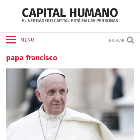
MENÚ
BUSCAR
papa francisco