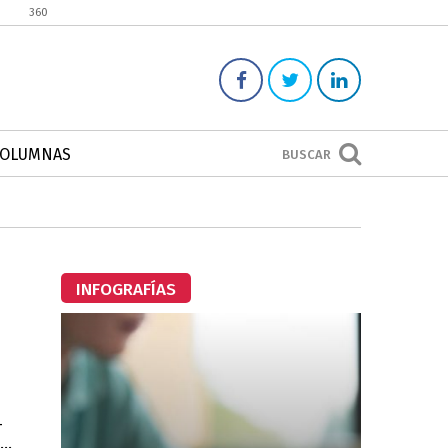
360
COLUMNAS
BUSCAR
INFOGRAFÍAS
-
..