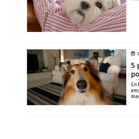
5 
po
En 
emp
mas