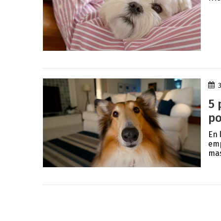
5 
po
En 
emp
mas