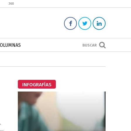
360
COLUMNAS
BUSCAR
INFOGRAFÍAS
-
..