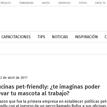
CTÁCULOS
TENDENCIAS
AUTOS
SERVICIOS
FOTOS
EMOL TV
CAPACITACIONES
TIPS
NOTICIAS
INSPIRACIÓN
12 de abril de 2017
icinas pet-friendly: ¿te imaginas poder
evar tu mascota al trabajo?
zon que fue la primera empresa en establecer políticas pet
endly con el ingreso de un perro llamado Rufus a sus oficinas..