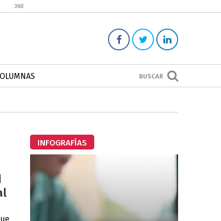
360
COLUMNAS
BUSCAR
INFOGRAFÍAS
d
al
gue