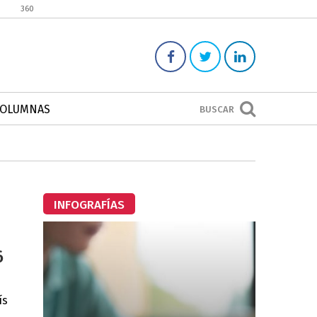
360
COLUMNAS
BUSCAR
INFOGRAFÍAS
6
ís