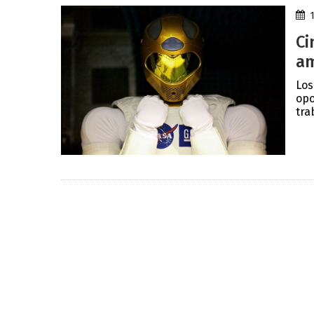
Ci
am
Los
opo
tra