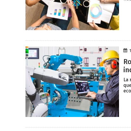
Ro
in
La 
que
eco