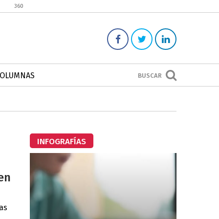
360
COLUMNAS
BUSCAR
INFOGRAFÍAS
en
las