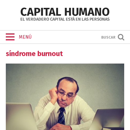
MENÚ
BUSCAR
síndrome burnout