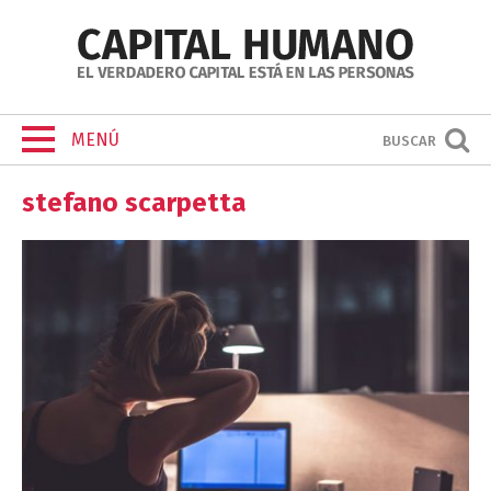
MENÚ
BUSCAR
stefano scarpetta