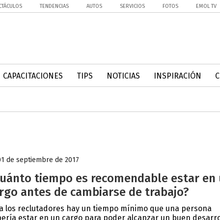
CTÁCULOS
TENDENCIAS
AUTOS
SERVICIOS
FOTOS
EMOL TV
CAPACITACIONES
TIPS
NOTICIAS
INSPIRACIÓN
01 de septiembre de 2017
uánto tiempo es recomendable estar en
rgo antes de cambiarse de trabajo?
a los reclutadores hay un tiempo mínimo que una persona
ería estar en un cargo para poder alcanzar un buen desarro