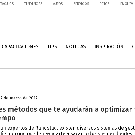
CTÁCULOS
TENDENCIAS
AUTOS
SERVICIOS
FOTOS
EMOL TV
CAPACITACIONES
TIPS
NOTICIAS
INSPIRACIÓN
27 de marzo de 2017
es métodos que te ayudarán a optimizar 
empo
ún expertos de Randstad, existen diversos sistemas de gest
 tiempo que pueden ayudarte a sacar todos sus pendientes e