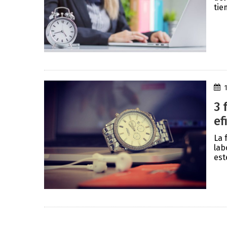
tie
3 
ef
La 
lab
est