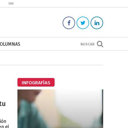
360
COLUMNAS
BUSCAR
INFOGRAFÍAS
tu
ión
n el