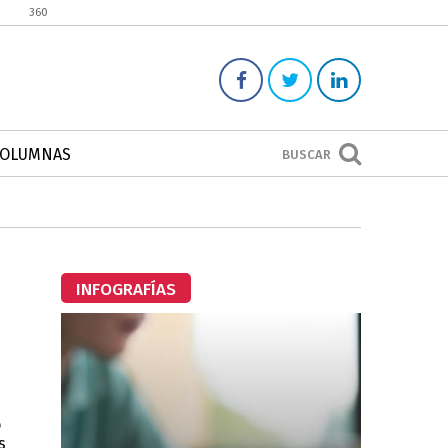
360
COLUMNAS
BUSCAR
INFOGRAFÍAS
o
s