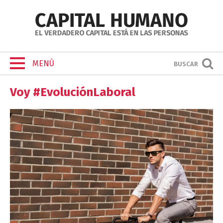
MENÚ
BUSCAR
Voy #EvoluciónLaboral