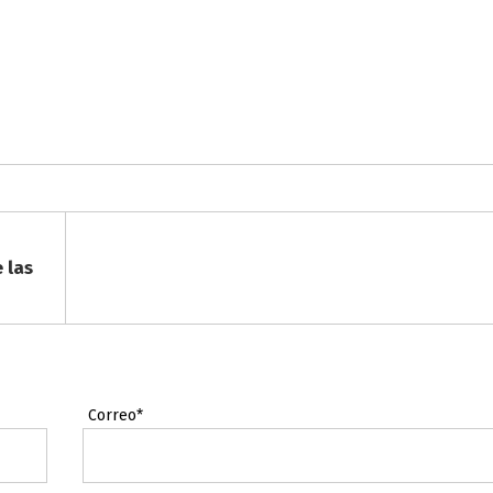
 las
Correo*