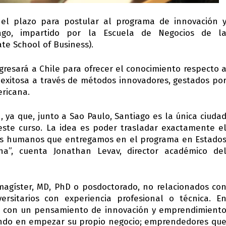
el plazo para postular al programa de innovación 
iago, impartido por la Escuela de Negocios de l
te School of Business).
egresará a Chile para ofrecer el conocimiento respecto 
exitosa a través de métodos innovadores, gestados po
ricana.
, ya que, junto a Sao Paulo, Santiago es la única ciuda
ste curso. La idea es poder trasladar exactamente e
sos humanos que entregamos en el programa en Estado
na”, cuenta Jonathan Levav, director académico de
magíster, MD, PhD o posdoctorado, no relacionados co
ersitarios con experiencia profesional o técnica. E
ar con un pensamiento de innovación y emprendimient
ndo en empezar su propio negocio; emprendedores qu