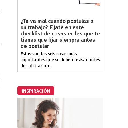
y
a
¿Te va mal cuando postulas a
un trabajo? Fíjate en este
checklist de cosas en las que te
a
tienes que fijar siempre antes
r
de postular
Estas son las seis cosas más
importantes que se deben revisar antes
d
de solicitar un...
l
s
l
INSPIRACIÓN
n
n
o
e