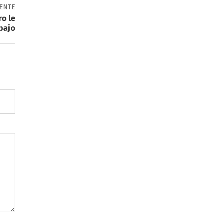
IENTE
o le
bajo