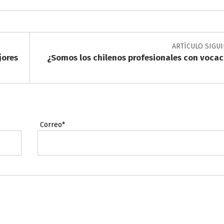
ARTÍCULO SIGU
jores
¿Somos los chilenos profesionales con vocac
Correo*