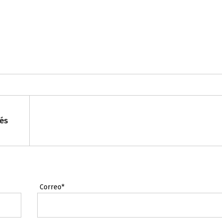
és
Correo*