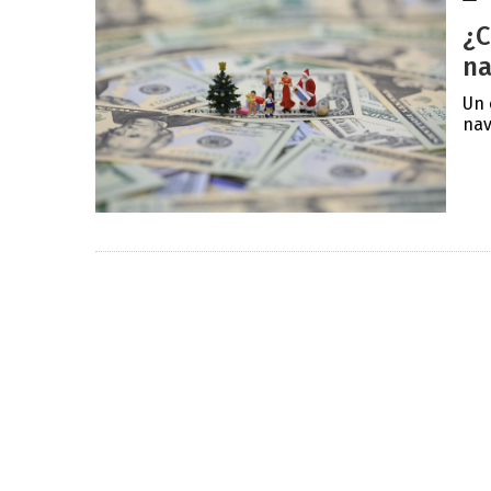
¿C
na
Un 
nav