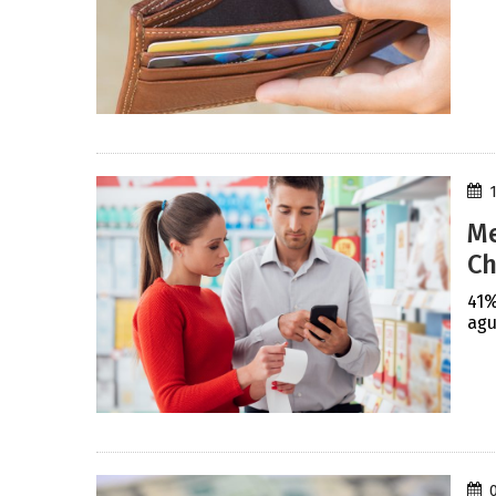
Me
Ch
41%
agu