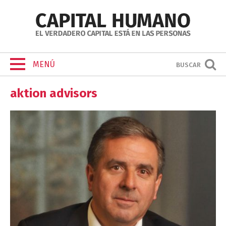
MENÚ
BUSCAR
aktion advisors