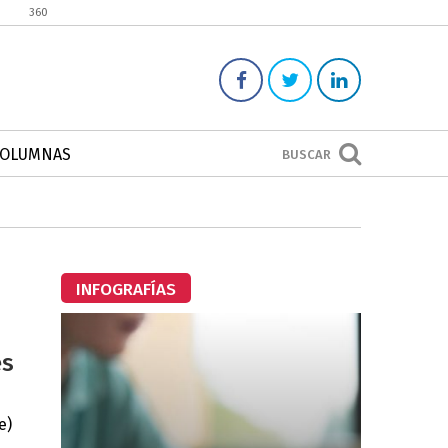
360
COLUMNAS
BUSCAR
INFOGRAFÍAS
es
e)