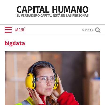
MENÚ
BUSCAR
bigdata