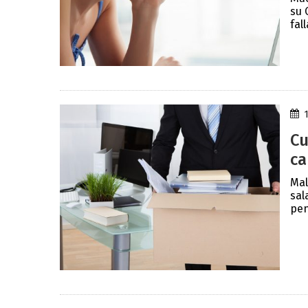
su 
fal
Cu
ca
Mal
sal
pen