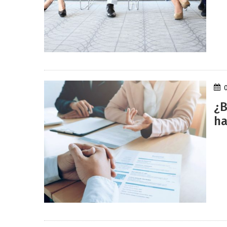
¿B
ha