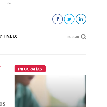
360
COLUMNAS
BUSCAR
l
INFOGRAFÍAS
ños