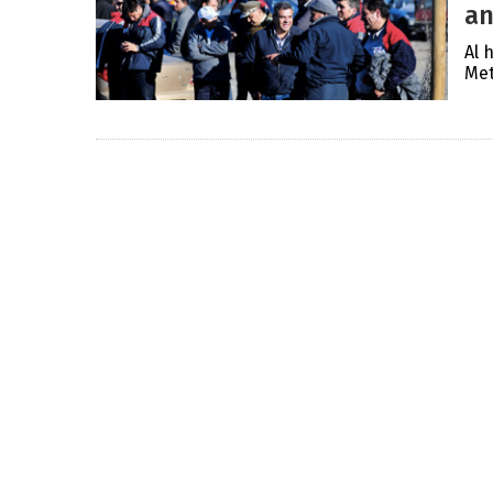
an
Al 
Met