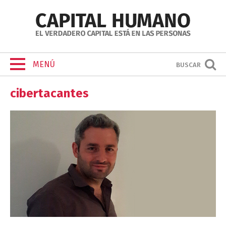
MENÚ
BUSCAR
cibertacantes