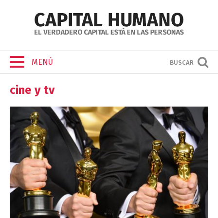
MENÚ
BUSCAR
cine y tv